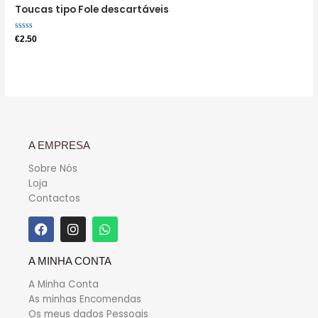
Toucas tipo Fole descartáveis
Avaliação
€
2.50
0
de
5
A EMPRESA
Sobre Nós
Loja
Contactos
A MINHA CONTA
A Minha Conta
As minhas Encomendas
Os meus dados Pessoais