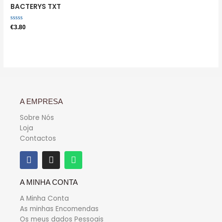
BACTERYS TXT
Avaliação
€
3.80
0
de
5
A EMPRESA
Sobre Nós
Loja
Contactos
A MINHA CONTA
A Minha Conta
As minhas Encomendas
Os meus dados Pessoais