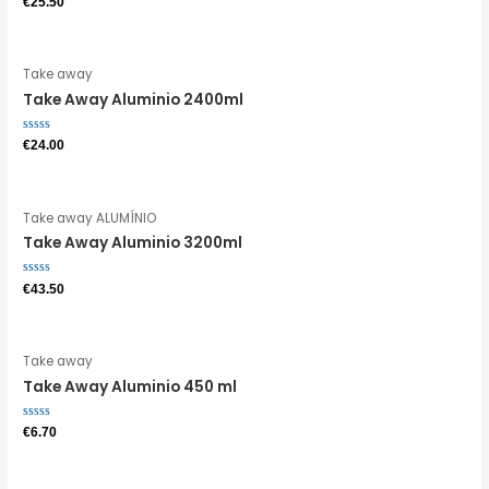
€
25.50
0
de
5
Take away
Take Away Aluminio 2400ml
Avaliação
€
24.00
0
de
5
Take away ALUMÍNIO
Take Away Aluminio 3200ml
Avaliação
€
43.50
0
de
5
Take away
Take Away Aluminio 450 ml
Avaliação
€
6.70
0
de
5