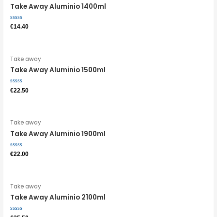
Take Away Aluminio 1400ml
Avaliação
€
14.40
0
de
5
Take away
Take Away Aluminio 1500ml
Avaliação
€
22.50
0
de
5
Take away
Take Away Aluminio 1900ml
Avaliação
€
22.00
0
de
5
Take away
Take Away Aluminio 2100ml
Avaliação