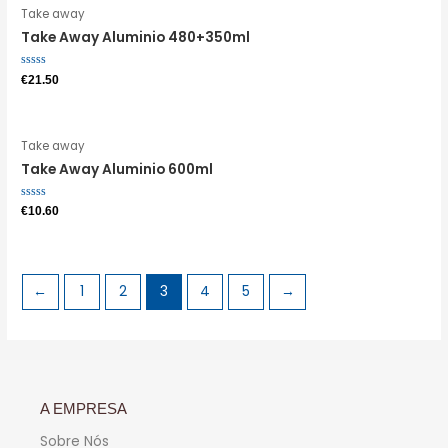
Take away
Take Away Aluminio 480+350ml
Avaliação
€
21.50
0
de
5
Take away
Take Away Aluminio 600ml
Avaliação
€
10.60
0
de
5
←
1
2
3
4
5
→
A EMPRESA
Sobre Nós