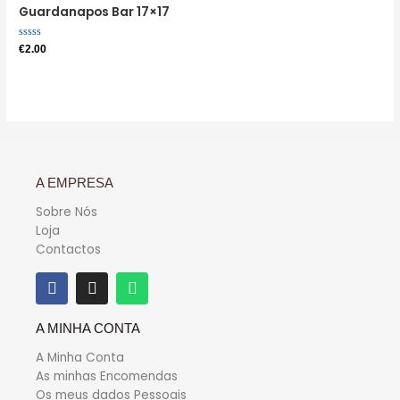
Guardanapos Bar 17×17
Avaliação
€
2.00
0
de
5
A EMPRESA
Sobre Nós
Loja
Contactos
A MINHA CONTA
A Minha Conta
As minhas Encomendas
Os meus dados Pessoais