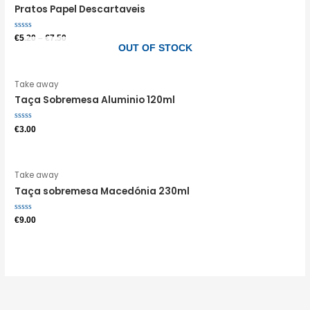
Pratos Papel Descartaveis
Avaliação
€
5.20
–
€
7.50
0
OUT OF STOCK
de
5
Take away
Taça Sobremesa Aluminio 120ml
Avaliação
€
3.00
0
de
5
Take away
Taça sobremesa Macedónia 230ml
Avaliação
€
9.00
0
de
5