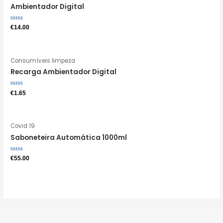
Ambientador Digital
Avaliação
€
14.00
0
de
5
Consumíveis limpeza
Recarga Ambientador Digital
Avaliação
€
1.65
0
de
5
Covid 19
Saboneteira Automática 1000ml
Avaliação
€
55.00
0
de
5