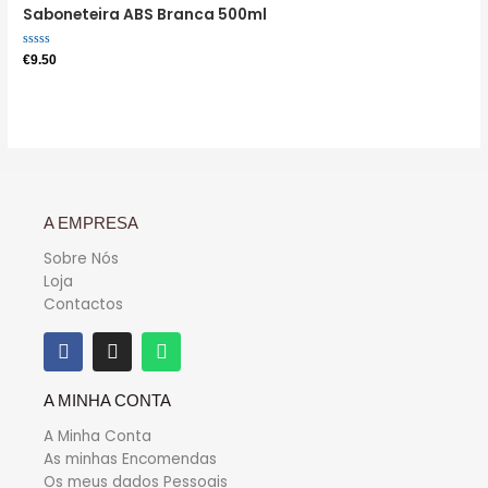
Saboneteira ABS Branca 500ml
Avaliação
€
9.50
0
de
5
A EMPRESA
Sobre Nós
Loja
Contactos
A MINHA CONTA
A Minha Conta
As minhas Encomendas
Os meus dados Pessoais