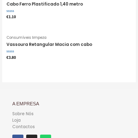
Cabo Ferro Plastificado 1,40 metro
Avaliação
€
1.10
0
de
5
Consumíveis limpeza
Vassoura Retangular Macia com cabo
Avaliação
€
3.80
0
de
5
A EMPRESA
Sobre Nós
Loja
Contactos