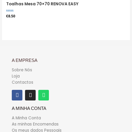
Toalhas Mesa 70×70 RENOVA EASY
Avaliação
€
8.50
0
de
5
A EMPRESA
Sobre Nós
Loja
Contactos
A MINHA CONTA
A Minha Conta
As minhas Encomendas
Os meus dados Pessoais