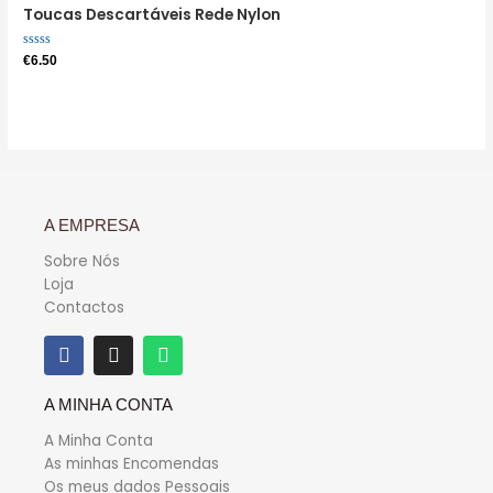
Toucas Descartáveis Rede Nylon
Avaliação
€
6.50
0
de
5
A EMPRESA
Sobre Nós
Loja
Contactos
A MINHA CONTA
A Minha Conta
As minhas Encomendas
Os meus dados Pessoais