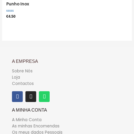
Punho Inox
Avaliação
€
4.50
0
de
5
A EMPRESA
Sobre Nós
Loja
Contactos
A MINHA CONTA
A Minha Conta
As minhas Encomendas
Os meus dados Pessoais