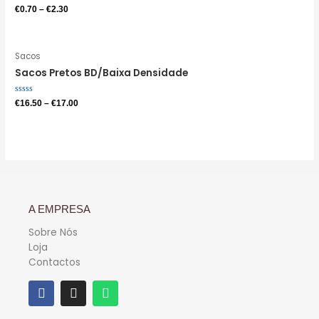
Avaliação
€
0.70
–
€
2.30
0
de
5
Sacos
Sacos Pretos BD/Baixa Densidade
Avaliação
€
16.50
–
€
17.00
0
de
5
A EMPRESA
Sobre Nós
Loja
Contactos