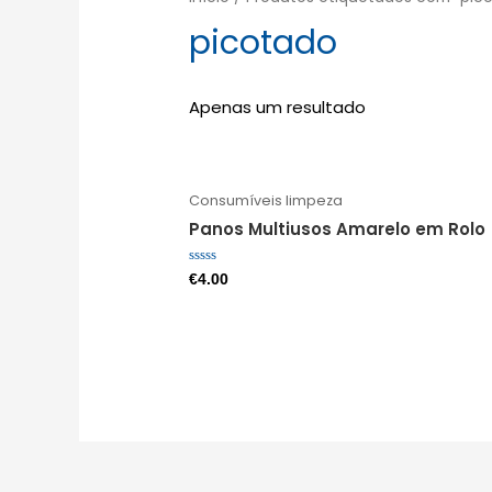
picotado
Apenas um resultado
Consumíveis limpeza
Panos Multiusos Amarelo em Rolo
Avaliação
€
4.00
0
de
5