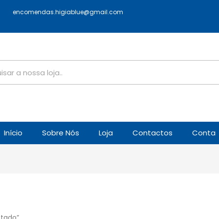
encomendas.higiablue@gmail.com
Início
Sobre Nós
Loja
Contactos
Conta
otado”