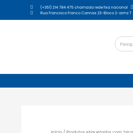
(+351) 214 784 475 chamada rede fixa nacional
Rua Francisco Franco Cannas 23-Bloco 2-armz T
Início
/ Produtos etiquetados com “pic