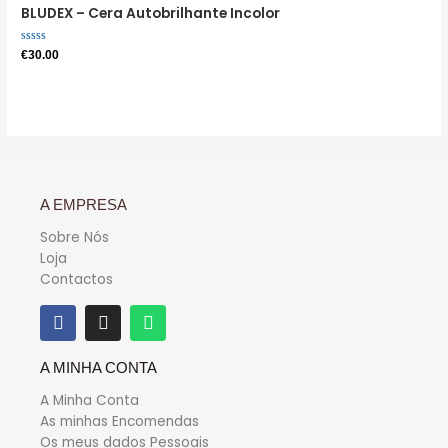
BLUDEX – Cera Autobrilhante Incolor
Avaliação
€
30.00
0
de
5
A EMPRESA
Sobre Nós
Loja
Contactos
A MINHA CONTA
A Minha Conta
As minhas Encomendas
Os meus dados Pessoais