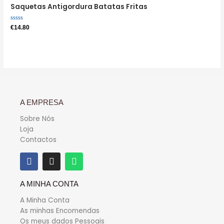
Saquetas Antigordura Batatas Fritas
Avaliação
€
14.80
0
de
5
A EMPRESA
Sobre Nós
Loja
Contactos
A MINHA CONTA
A Minha Conta
As minhas Encomendas
Os meus dados Pessoais