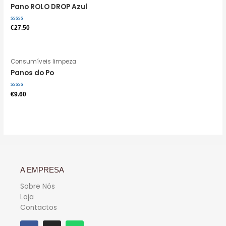
Pano ROLO DROP Azul
Avaliação
€
27.50
0
de
5
Consumíveis limpeza
Panos do Po
Avaliação
€
9.60
0
de
5
A EMPRESA
Sobre Nós
Loja
Contactos