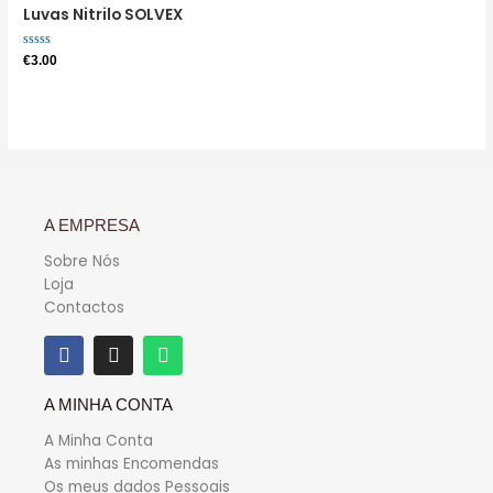
Luvas Nitrilo SOLVEX
Avaliação
€
3.00
0
de
5
A EMPRESA
Sobre Nós
Loja
Contactos
A MINHA CONTA
A Minha Conta
As minhas Encomendas
Os meus dados Pessoais