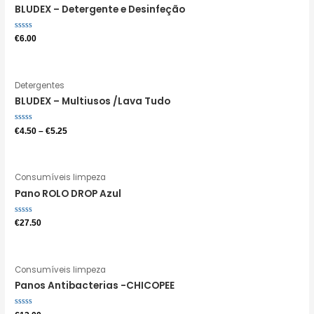
BLUDEX – Detergente e Desinfeção
Avaliação
€
6.00
0
de
5
Detergentes
BLUDEX – Multiusos /Lava Tudo
Avaliação
€
4.50
–
€
5.25
0
de
5
Consumíveis limpeza
Pano ROLO DROP Azul
Avaliação
€
27.50
0
de
5
Consumíveis limpeza
Panos Antibacterias -CHICOPEE
Avaliação