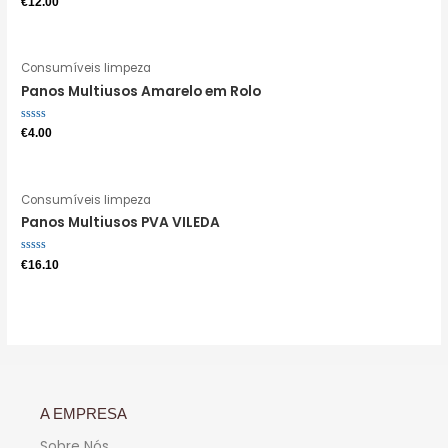
€
12.00
0
de
5
Consumíveis limpeza
Panos Multiusos Amarelo em Rolo
Avaliação
€
4.00
0
de
5
Consumíveis limpeza
Panos Multiusos PVA VILEDA
Avaliação
€
16.10
0
de
5
A EMPRESA
Sobre Nós