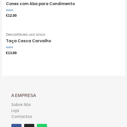
Cones com Aba para Condimento
Avaliação
€
12.00
0
de
5
Descartáveis uso único
Taça Casca Carvalho
Avaliação
€
13.00
0
de
5
A EMPRESA
Sobre Nós
Loja
Contactos