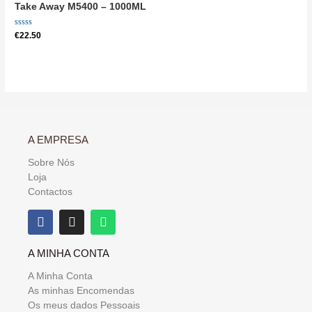
Take Away M5400 – 1000ML
Avaliação
€
22.50
0
de
5
A EMPRESA
Sobre Nós
Loja
Contactos
A MINHA CONTA
A Minha Conta
As minhas Encomendas
Os meus dados Pessoais