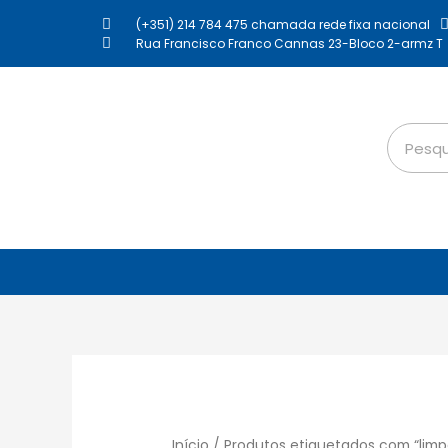
(+351) 214 784 475 chamada rede fixa nacional
Rua Francisco Franco Cannas 23-Bloco 2-armz T
Início
/ Produtos etiquetados com “lim