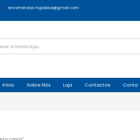
encomendas.higiablue@gmail.com
Início
Sobre Nós
Loja
Contactos
Conta
peza copos”