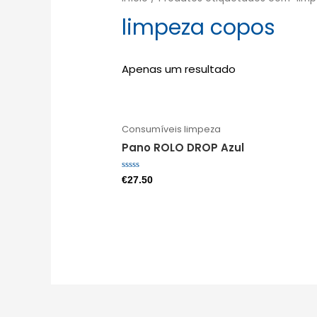
limpeza copos
Apenas um resultado
Consumíveis limpeza
Pano ROLO DROP Azul
Avaliação
€
27.50
0
de
5