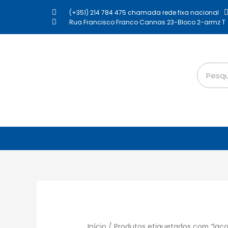
(+351) 214 784 475 chamada rede fixa nacional
Rua Francisco Franco Cannas 23-Bloco 2-armz T
Início
/ Produtos etiquetados com “laco