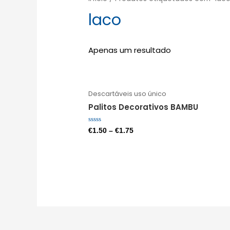
laco
Apenas um resultado
Descartáveis uso único
Palitos Decorativos BAMBU
Avaliação
€
1.50
–
€
1.75
0
de
5