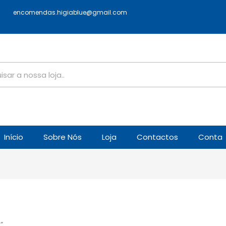
encomendas.higiablue@gmail.com
Início
Sobre Nós
Loja
Contactos
Conta
”