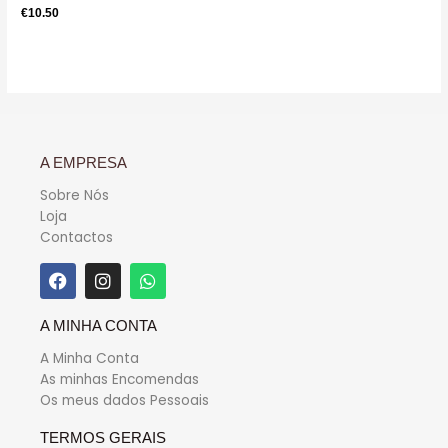
Avaliação
€
10.50
0
de
5
A EMPRESA
Sobre Nós
Loja
Contactos
A MINHA CONTA
A Minha Conta
As minhas Encomendas
Os meus dados Pessoais
TERMOS GERAIS