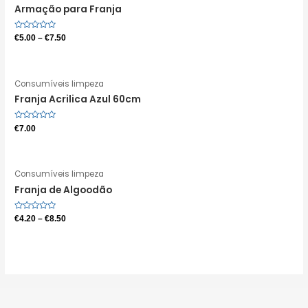
Armação para Franja
Avaliação
€
5.00
–
€
7.50
0
de
5
Consumíveis limpeza
Franja Acrilica Azul 60cm
Avaliação
€
7.00
0
de
5
Consumíveis limpeza
Franja de Algoodão
Avaliação
€
4.20
–
€
8.50
0
de
5