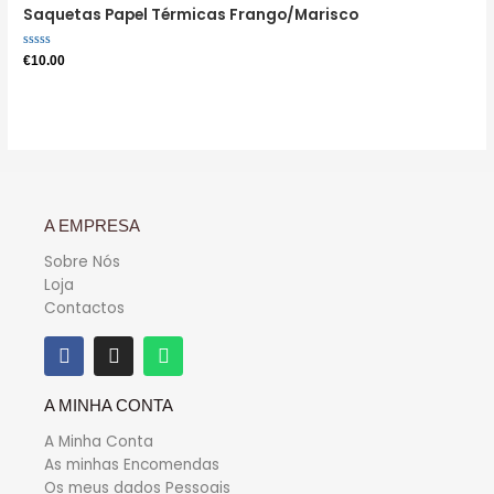
Saquetas Papel Térmicas Frango/Marisco
Avaliação
€
10.00
0
de
5
A EMPRESA
Sobre Nós
Loja
Contactos
A MINHA CONTA
A Minha Conta
As minhas Encomendas
Os meus dados Pessoais