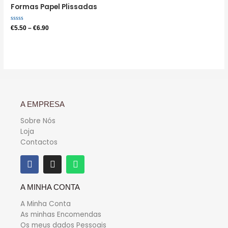
Formas Papel Plissadas
Avaliação
€
5.50
–
€
6.90
0
de
5
A EMPRESA
Sobre Nós
Loja
Contactos
A MINHA CONTA
A Minha Conta
As minhas Encomendas
Os meus dados Pessoais