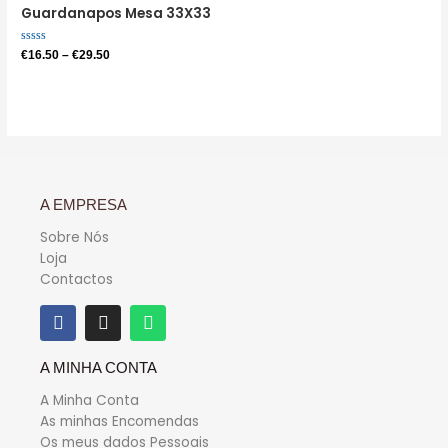
Guardanapos Mesa 33X33
Avaliação
€
16.50
–
€
29.50
0
de
5
A EMPRESA
Sobre Nós
Loja
Contactos
A MINHA CONTA
A Minha Conta
As minhas Encomendas
Os meus dados Pessoais