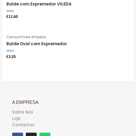
Balde com Espremedor VILEDA
Avaliação
€
11.60
0
de
5
Consumíveis limpeza
Balde Oval com Espremedor
Avaliação
€
3.25
0
de
5
A EMPRESA
Sobre Nós
Loja
Contactos