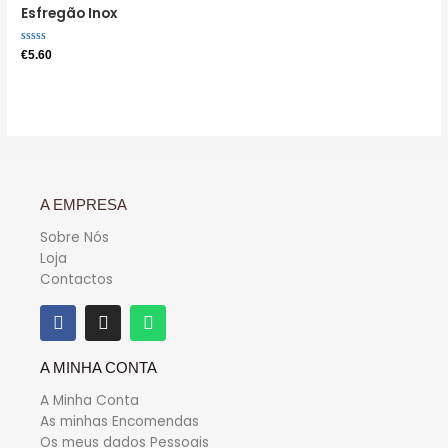
Esfregão Inox
Avaliação
€
5.60
0
de
5
A EMPRESA
Sobre Nós
Loja
Contactos
A MINHA CONTA
A Minha Conta
As minhas Encomendas
Os meus dados Pessoais