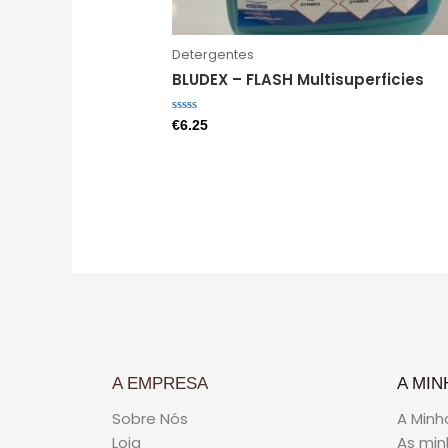
Detergentes
BLUDEX – FLASH Multisuperficies
Avaliação
€
6.25
0
de
5
A EMPRESA
A MIN
Sobre Nós
A Minh
Loja
As mi