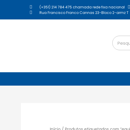
(+351) 214 784 475 chamada rede fixa nacional
Rua Francisco Franco Cannas 23-Bloco 2-armz T
Início
/ Produtos etiquetados com “equ