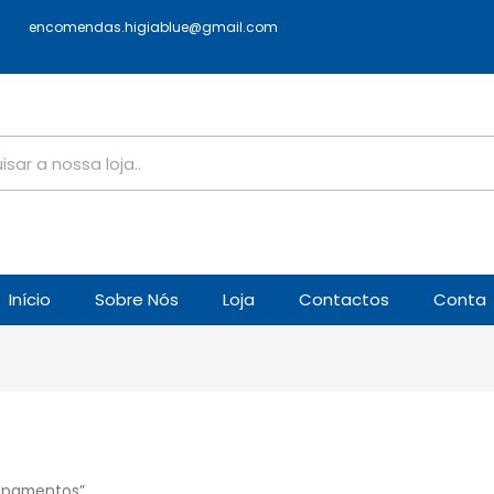
encomendas.higiablue@gmail.com
Início
Sobre Nós
Loja
Contactos
Conta
ipamentos”