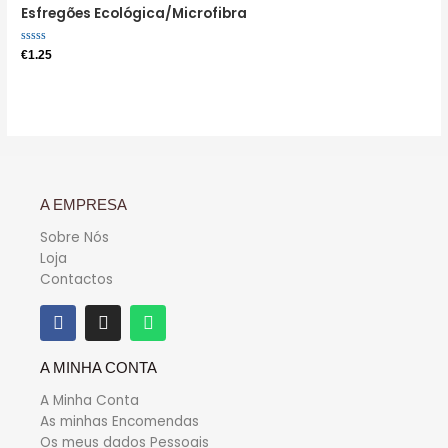
Esfregões Ecológica/Microfibra
Avaliação
€
1.25
0
de
5
A EMPRESA
Sobre Nós
Loja
Contactos
A MINHA CONTA
A Minha Conta
As minhas Encomendas
Os meus dados Pessoais