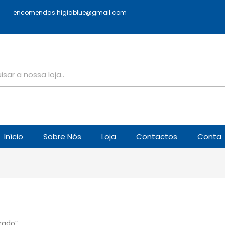
encomendas.higiablue@gmail.com
Início
Sobre Nós
Loja
Contactos
Conta
rado”