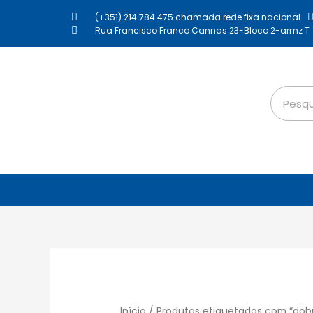
(+351) 214 784 475 chamada rede fixa nacional
Rua Francisco Franco Cannas 23-Bloco 2-armz T
Início
/ Produtos etiquetados com “dob