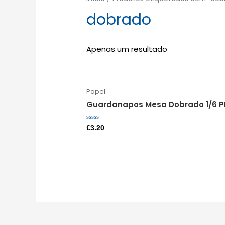
dobrado
Apenas um resultado
Papel
Guardanapos Mesa Dobrado 1/6 
Avaliação
€
3.20
0
de
5