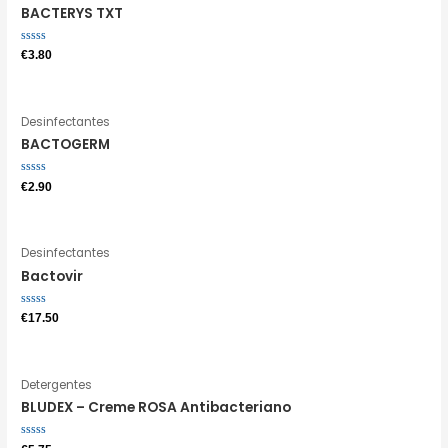
BACTERYS TXT
Avaliação
€
3.80
0
de
5
Desinfectantes
BACTOGERM
Avaliação
€
2.90
0
de
5
Desinfectantes
Bactovir
Avaliação
€
17.50
0
de
5
Detergentes
BLUDEX – Creme ROSA Antibacteriano
Avaliação