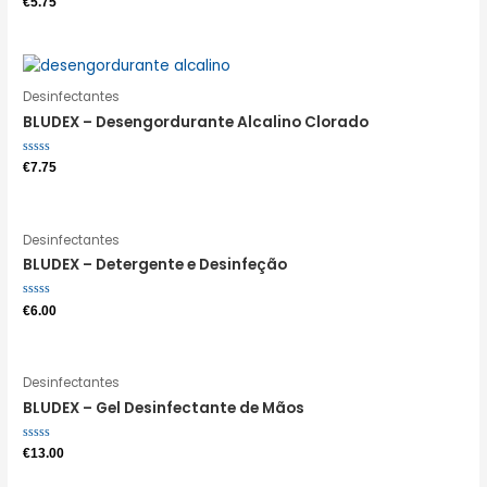
€
5.75
0
de
5
Desinfectantes
BLUDEX – Desengordurante Alcalino Clorado
Avaliação
€
7.75
0
de
5
Desinfectantes
BLUDEX – Detergente e Desinfeção
Avaliação
€
6.00
0
de
5
Desinfectantes
BLUDEX – Gel Desinfectante de Mãos
Avaliação
€
13.00
0
de
5