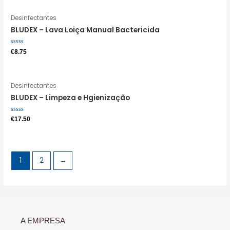
Desinfectantes
BLUDEX – Lava Loiça Manual Bactericida
Avaliação
€
8.75
0
de
5
Desinfectantes
BLUDEX – Limpeza e Hgienização
Avaliação
€
17.50
0
de
5
1
2
→
A EMPRESA