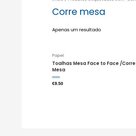
Corre mesa
Apenas um resultado
Papel
Toalhas Mesa Face to Face /Corre
Mesa
Avaliação
€
9.50
0
de
5