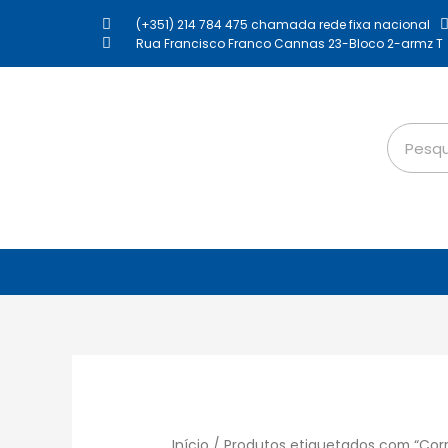
(+351) 214 784 475 chamada rede fixa nacional
Rua Francisco Franco Cannas 23-Bloco 2-armz T
Início
/ Produtos etiquetados com “Cor