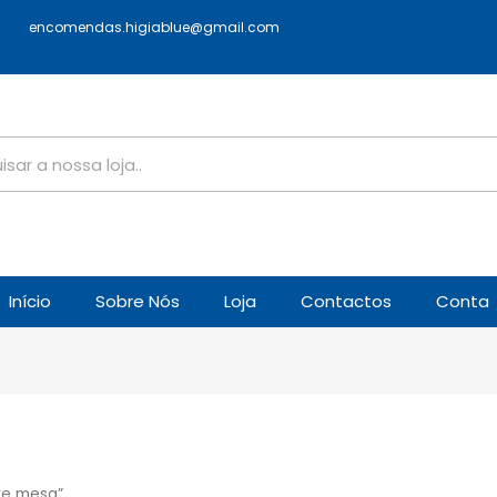
encomendas.higiablue@gmail.com
Início
Sobre Nós
Loja
Contactos
Conta
re mesa”