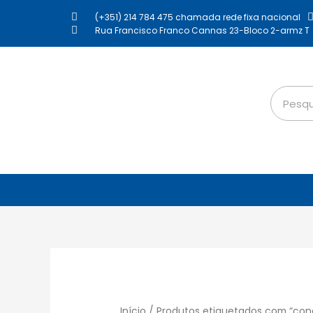
(+351) 214 784 475 chamada rede fixa nacional
Rua Francisco Franco Cannas 23-Bloco 2-armz T
Início
/ Produtos etiquetados com “con