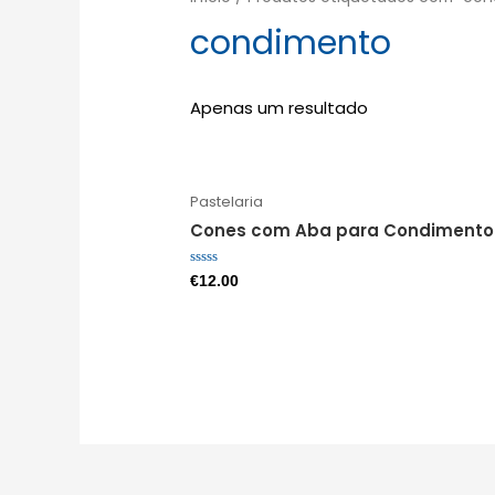
condimento
Apenas um resultado
Pastelaria
Cones com Aba para Condimento
Avaliação
€
12.00
0
de
5