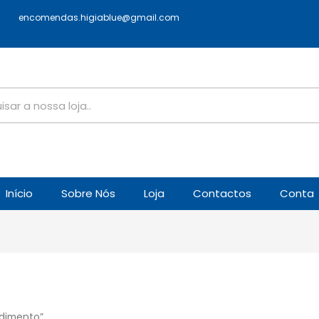
encomendas.higiablue@gmail.com
Início
Sobre Nós
Loja
Contactos
Conta
dimento”