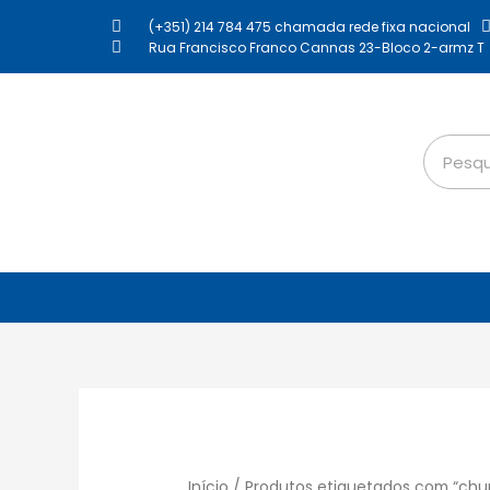
(+351) 214 784 475 chamada rede fixa nacional
Rua Francisco Franco Cannas 23-Bloco 2-armz T
Início
/ Produtos etiquetados com “chur