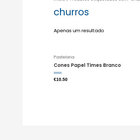
churros
Apenas um resultado
Pastelaria
Cones Papel Times Branco
Avaliação
€
10.50
0
de
5