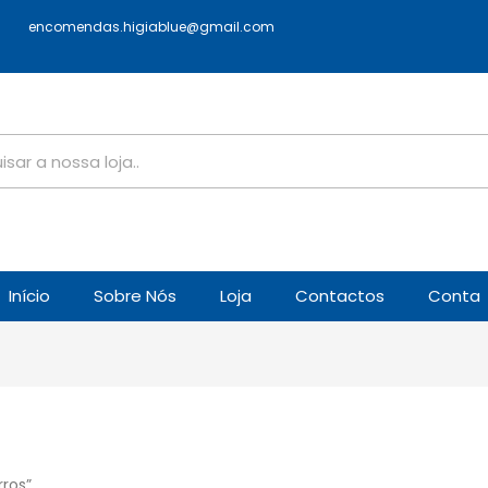
encomendas.higiablue@gmail.com
Início
Sobre Nós
Loja
Contactos
Conta
ros”