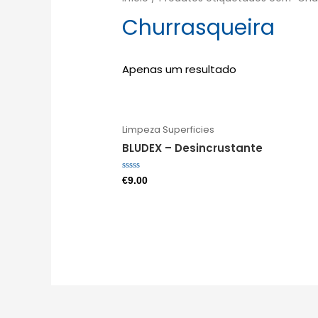
Churrasqueira
Apenas um resultado
Limpeza Superficies
BLUDEX – Desincrustante
Avaliação
€
9.00
0
de
5