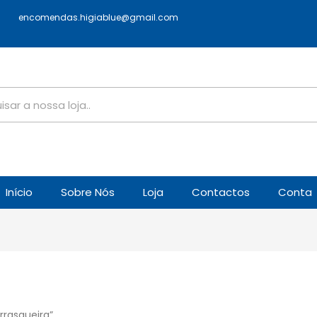
encomendas.higiablue@gmail.com
Início
Sobre Nós
Loja
Contactos
Conta
rrasqueira”