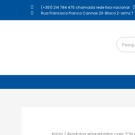
(+351) 214 784 475 chamada rede fixa nacional
Rua Francisco Franco Cannas 23-Bloco 2-armz T
Início
/ Produtos etiquetados com “Chu