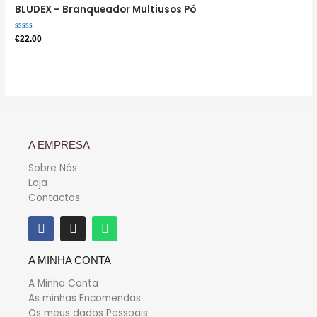
BLUDEX – Branqueador Multiusos Pó
Avaliação
€
22.00
0
de
5
A EMPRESA
Sobre Nós
Loja
Contactos
A MINHA CONTA
A Minha Conta
As minhas Encomendas
Os meus dados Pessoais