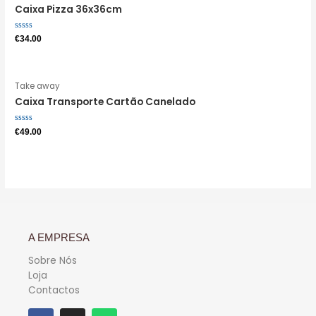
Caixa Pizza 36x36cm
Avaliação
€
34.00
0
de
5
Take away
Caixa Transporte Cartão Canelado
Avaliação
€
49.00
0
de
5
A EMPRESA
Sobre Nós
Loja
Contactos