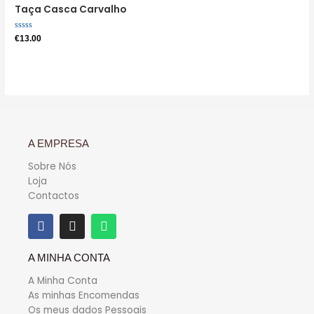
Taça Casca Carvalho
Avaliação
€
13.00
0
de
5
A EMPRESA
Sobre Nós
Loja
Contactos
A MINHA CONTA
A Minha Conta
As minhas Encomendas
Os meus dados Pessoais