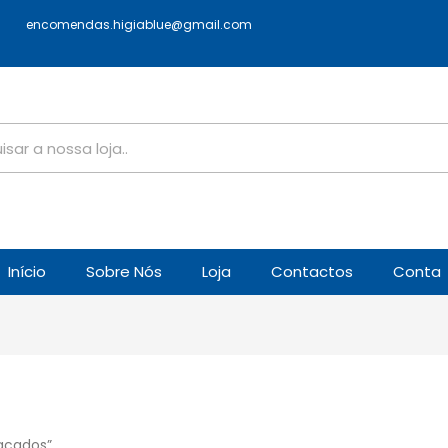
encomendas.higiablue@gmail.com
Início
Sobre Nós
Loja
Contactos
Conta
acados”