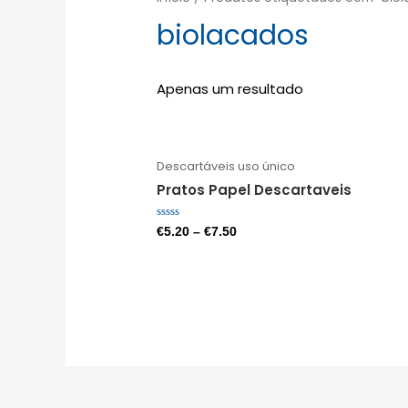
biolacados
Apenas um resultado
Descartáveis uso único
Pratos Papel Descartaveis
Avaliação
€
5.20
–
€
7.50
0
de
5