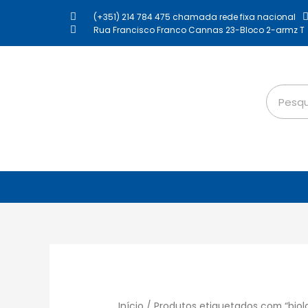
(+351) 214 784 475 chamada rede fixa nacional
Rua Francisco Franco Cannas 23-Bloco 2-armz T
Início
/ Produtos etiquetados com “biol