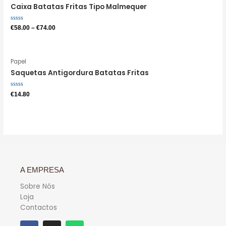
Caixa Batatas Fritas Tipo Malmequer
Avaliação
€
58.00
–
€
74.00
0
de
5
Papel
Saquetas Antigordura Batatas Fritas
Avaliação
€
14.80
0
de
5
A EMPRESA
Sobre Nós
Loja
Contactos