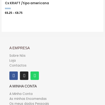
Cx KRAFT /tipo americana
Avaliação
€
6.25
–
€
8.75
0
de
5
A EMPRESA
Sobre Nós
Loja
Contactos
A MINHA CONTA
A Minha Conta
As minhas Encomendas
Os meus dados Pessoais