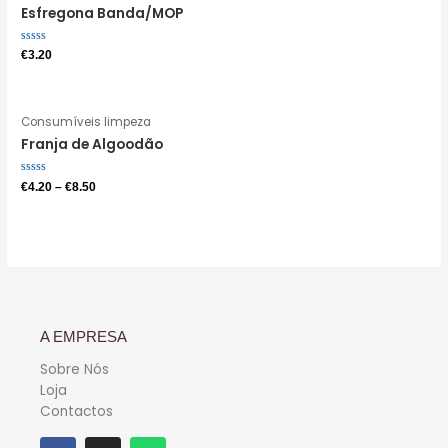
Esfregona Banda/MOP
Avaliação
€
3.20
0
de
5
Consumíveis limpeza
Franja de Algoodão
Avaliação
€
4.20
–
€
8.50
0
de
5
A EMPRESA
Sobre Nós
Loja
Contactos