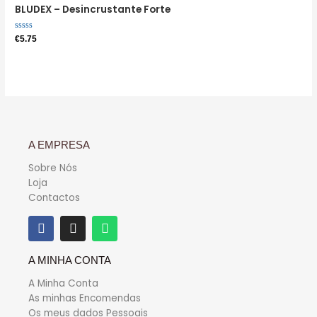
BLUDEX – Desincrustante Forte
Avaliação
€
5.75
0
de
5
A EMPRESA
Sobre Nós
Loja
Contactos
A MINHA CONTA
A Minha Conta
As minhas Encomendas
Os meus dados Pessoais