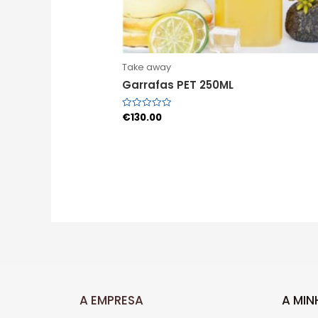
Take away
Garrafas PET 250ML
€
130.00
Avaliação
0
de
5
A EMPRESA
A MI