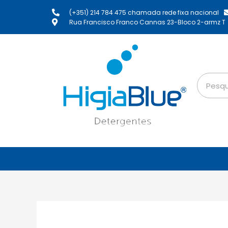
(+351) 214 784 475 chamada rede fixa nacional
Rua Francisco Franco Cannas 23-Bloco 2-armz T