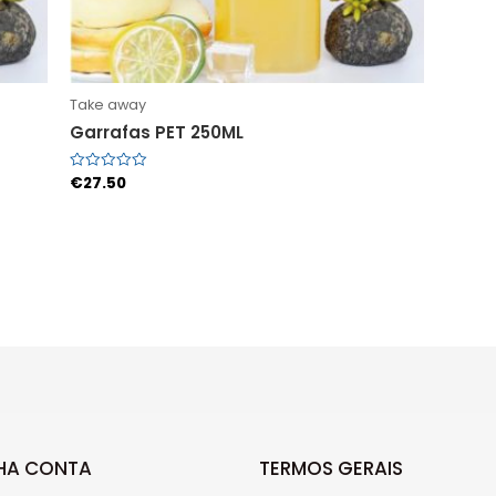
Take away
Garrafas PET 250ML
€
27.50
Avaliação
0
de
5
NHA CONTA
TERMOS GERAIS